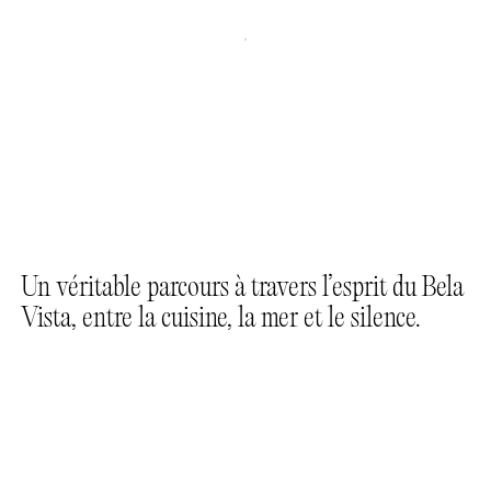
R
é
s
e
r
v
e
r
R
é
s
e
r
v
e
r
Un véritable parcours à travers l’esprit du Bela
Vista, entre la cuisine, la mer et le silence.