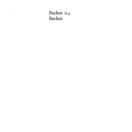
B
u
h
n
c
e
Menu
B
u
h
n
c
e
Hotel not
recommended for
children
KOMPLETTES BELA VISTA
ERLEBNIS