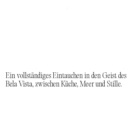
B
u
c
h
e
n
B
u
c
h
e
n
Ein vollständiges Eintauchen in den Geist des
Bela Vista, zwischen Küche, Meer und Stille.